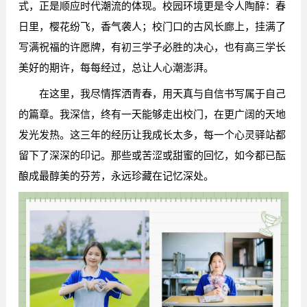
式，正是顺应时代潮流的体现。校园环境更是令人陶醉：春
日里，樱花纷飞，香气袭人；校门口的古风长廊上，挂满了
写满祝福的许愿牌，有初三学子必胜的决心，也有高三学长
美好的期许，每每经过，总让人心潮澎湃。
在这里，我尽情挥洒青春，用天真与自信书写属于自己
的篇章。我深信，终有一天能够走出校门，在更广阔的天地
发光发热。这三年的经历让我成长太多，每一个心灵驿站都
留下了深深的印记。那些或苦涩或甜蜜的回忆，如今都已酝
酿成最醇美的芬芳，永远珍藏在记忆深处。