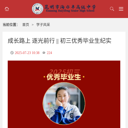



当前位置：
首页
>
学子风采
成长路上 逐光前行 || 初三优秀毕业生纪实
2025-07-23 10:38
224