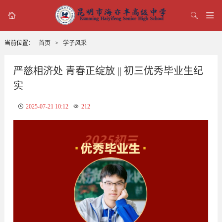



当前位置：
首页
>
学子风采
严慈相济处 青春正绽放 || 初三优秀毕业生纪
实
2025-07-21 10:12
212