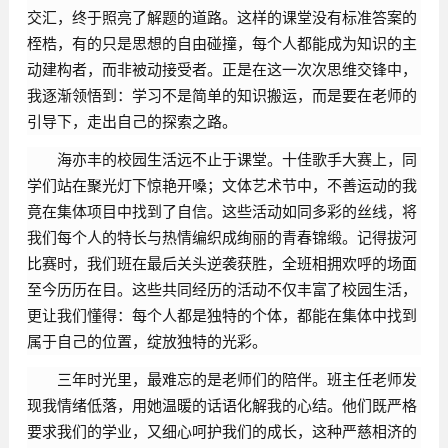
交汇，终于照亮了解题的道路。这样的课堂没有标准答案的
桎梏，有的只是思想的自由碰撞，每个人都能成为知识的主
动建构者，而非被动接受者。正是在这一次次思维交锋中，
我逐渐领悟到：学习不是简单的知识搬运，而是要在老师的
引导下，走出自己的探索之路。
海亦丰的校园生活远不止于课堂。十佳歌手大赛上，同
学们站在聚光灯下惊艳开嗓；文体艺术节中，不善运动的我
竟在集体项目中找到了自信。这些活动如同多彩的丝线，将
我们每个人的特长与热情编织成绚丽的青春锦缎。记得拔河
比赛时，我们班在最后关头逆袭获胜，全班相拥欢呼的场面
至今历历在目。这些共同经历的活动不仅丰富了校园生活，
更让我们懂得：每个人都是独特的个体，都能在集体中找到
属于自己的位置，绽放独特的光彩。
三年时光里，最难忘的是老师们的陪伴。班主任老师发
现我情绪低落，用她温暖的话语化解我的心结。他们既严格
要求我们的学业，又细心呵护我们的成长，这种严慈相济的