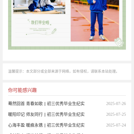
温馨提示：本文部分或全部来源于网络，如有侵权，请联系本站处理。
你可能感兴趣
蓦然回首 青春如歌 || 初三优秀毕业生纪实
2025-07-26
暖阳印记 师友同行 || 初三优秀毕业生纪实
2025-07-25
心海丰盈 暖痕永镌 || 初三优秀毕业生纪实
2025-07-24