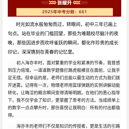
时光如流水般匆匆而过，转眼间，初中三年已画上
句点。站在毕业的门槛回望，那些为难题绞尽脑汁的夜
晚，那些因进步而欢呼雀跃的瞬间，都化作珍贵的成长
印记，深深镌刻在青春的记忆里。
初入海亦丰时，面对繁重的学业和紧凑的节奏，我曾感
到压力倍增。一道道数学题像拦路虎般横亘在面前，让我手
足无措。但幸运的是，老师们总能以最生动的方式为我们拨
开迷雾。记得有一次，物理老师用篮球弹跳的实例讲解动能
转化，让晦涩的概念瞬间变得清晰明朗。在他们的悉心指导
下，我不仅学会了知识，更掌握了思考的方法。当成绩单上
的数字一点点攀升时，那份喜悦让我明白：所有的付出都值
得。
海亦丰的老师们不仅是知识的传授者，更是生活的引路