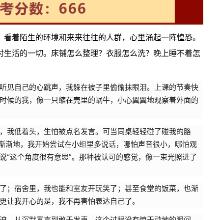
看着陌生的环境和来来往往的人群，心里涌起一阵惶恐。
对生活的一切。床铺怎么整理？衣服怎么洗？晚上睡不着怎
听见自己的心跳声，我躲在被子里偷偷抹眼泪。上课的节奏快
时候的我，像一只缩在壳里的蜗牛，小心翼翼地观察着外面的
，我低着头，生怕被点名发言。可当同桌轻轻碰了碰我的胳
。渐渐地，我开始尝试在小组里多说话，哪怕声音很小，哪怕观
说“这个角度很有意思”。那种被认可的感觉，像一束光照进了
了；宿舍里，我也能和室友开玩笑了；甚至食堂的饭菜，也渐
更让我开心的是，我不再害怕表达自己了。
迫，从沉默寡言到敢于发声，这个过程没有惊天动地的瞬间，