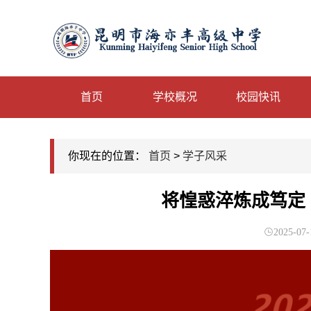
首页
学校概况
校园快讯
你现在的位置：
首页
>
学子风采
将惶惑淬炼成笃定 
2025-07-