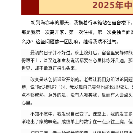
初到海亦丰的那天，我拖着行李箱站在宿舍楼下，
那是我第一次离开家，第一次住校，第一次要独自面
么办？这些问题像一团乱麻，缠得我喘不过气。
最初的日子并不好过。晚上熄灯后，宿舍里安静得能
得跟不上，甚至连和室友说话都要在心里排练好几遍。那
世界，却不敢真正探出头来。
改变是从创新课堂开始的。老师让我们分组讨论问题
膊，说“你觉得呢？”时，我发现自己竟然也能说出想法
点不够成熟。意外的是，没有人嘲笑我，反而有人会点头
心里。
不知不觉中，我发现自己变了。课堂上，我的发言多
渐吃出了家的味道。成绩单上的数字在一点点往上爬，但
初中三年，像一场漫长的蜕变。从惶恐不安到从容不