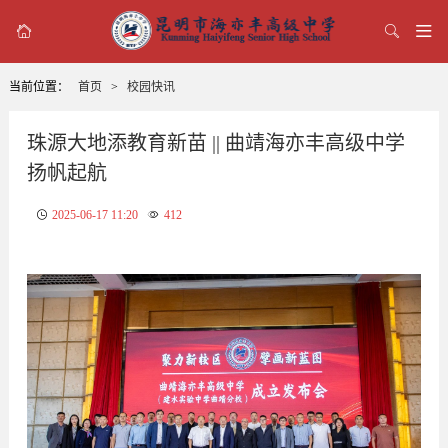



当前位置：
首页
>
校园快讯
珠源大地添教育新苗 || 曲靖海亦丰高级中学
扬帆起航
2025-06-17 11:20
412