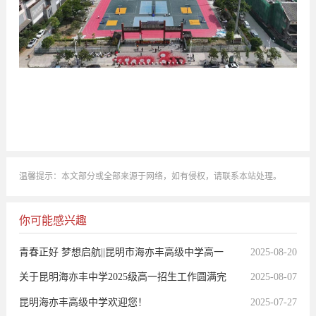
温馨提示：本文部分或全部来源于网络，如有侵权，请联系本站处理。
你可能感兴趣
青春正好 梦想启航||昆明市海亦丰高级中学高一
2025-08-20
新生报到须知
关于昆明海亦丰中学2025级高一招生工作圆满完
2025-08-07
成的声明
昆明海亦丰高级中学欢迎您！
2025-07-27